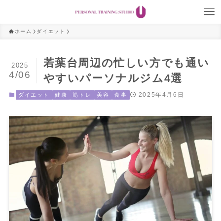
ホーム
ダイエット
若葉台周辺の忙しい方でも通い
2025
4/06
やすいパーソナルジム4選
2025年4月6日
ダイエット
健康
筋トレ
美容
食事