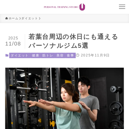
ホーム
ダイエット
若葉台周辺の休日にも通える
2025
11/08
パーソナルジム5選
2025年11月9日
ダイエット
健康
筋トレ
美容
食事